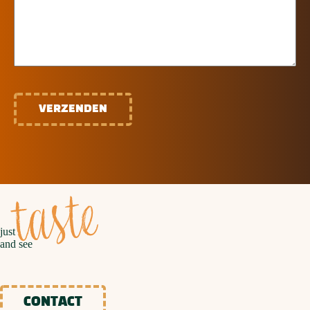
CAPTCHA
taste
just
and see
CONTACT