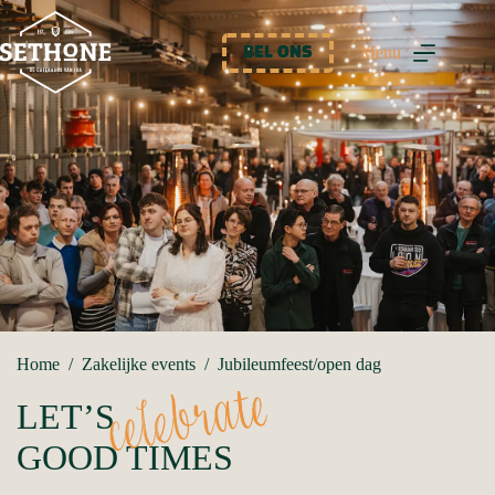
Ga
naar
de
Menu
BEL ONS
inhoud
Home
/
Zakelijke events
/
Jubileumfeest/open dag
celebrate
LET’S
GOOD TIMES