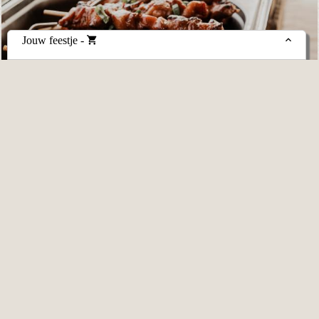
Jouw feestje
-
BUFFET ''WAT DE BOER NIET KENT...''
"...moet 'ie zeker proeven!"
Details
▸
€24,75
excl. BTW
per persoon