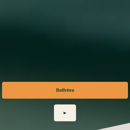
Buffetten
►