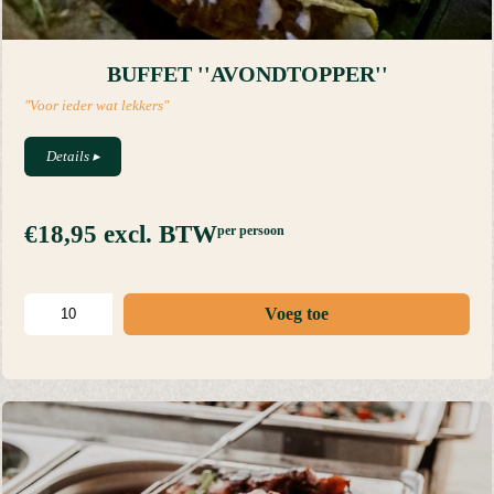
BUFFET ''AVONDTOPPER''
"Voor ieder wat lekkers"
Details
▸
€18,95
excl. BTW
per persoon
Voeg toe