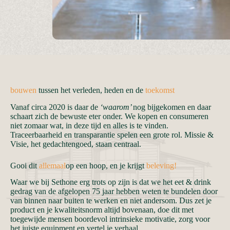
bouwen
tussen het verleden, heden en de
toekomst
Vanaf circa 2020 is daar de
‘waarom’
nog bijgekomen en daar
schaart zich de bewuste eter onder. We kopen en consumeren
niet zomaar wat, in deze tijd en alles is te vinden.
Traceerbaarheid en transparantie spelen een grote rol. Missie &
Visie, het gedachtengoed, staan centraal.
Gooi dit
allemaal
op een hoop, en je krijgt
beleving!
Waar we bij Sethone erg trots op zijn is dat we het eet & drink
gedrag van de afgelopen 75 jaar hebben weten te bundelen door
van binnen naar buiten te werken en niet andersom. Dus zet je
product en je kwaliteitsnorm altijd bovenaan, doe dit met
toegewijde mensen boordevol intrinsieke motivatie, zorg voor
het juiste equipment en vertel je verhaal…