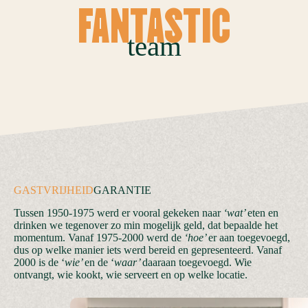
FANTASTIC
team
GASTVRIJHEID
GARANTIE
Tussen 1950-1975 werd er vooral gekeken naar
‘wat’
eten en
drinken we tegenover zo min mogelijk geld, dat bepaalde het
momentum. Vanaf 1975-2000 werd de
‘hoe’
er aan toegevoegd,
dus op welke manier iets werd bereid en gepresenteerd. Vanaf
2000 is de ‘
wie’
en de ‘
waar’
daaraan toegevoegd. Wie
ontvangt, wie kookt, wie serveert en op welke locatie.