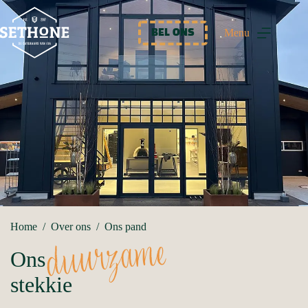
Ga
naar
de
Menu
BEL ONS
inhoud
Home
/
Over ons
/
Ons pand
duurzame
Ons
stekkie