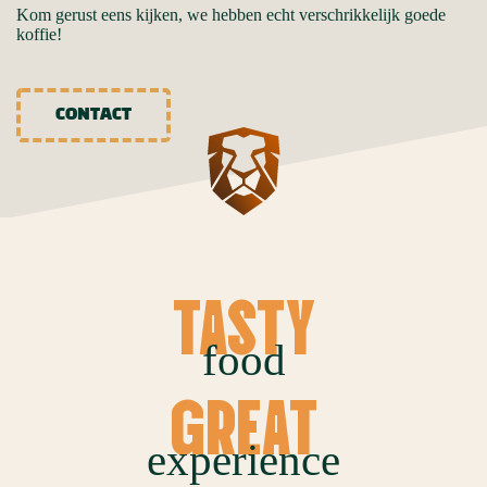
Kom gerust eens kijken, we hebben echt verschrikkelijk goede
koffie!
CONTACT
TASTY
food
GREAT
experience