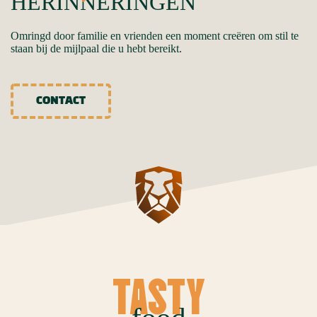
HERINNERINGEN
Omringd door familie en vrienden een moment creëren om stil te
staan bij de mijlpaal die u hebt bereikt.
CONTACT
TASTY