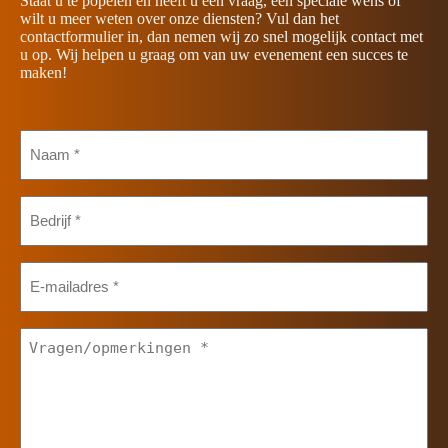
Staat u te popelen en heeft u een vraag, een speciale wens of
wilt u meer weten over onze diensten? Vul dan het
contactformulier in, dan nemen wij zo snel mogelijk contact met
u op. Wij helpen u graag om van uw evenement een succes te
maken!
Naam
*
Bedrijf
*
E-
mailadres
*
Vragen/opmerkingen
*