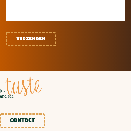
CAPTCHA
taste
just
and see
CONTACT