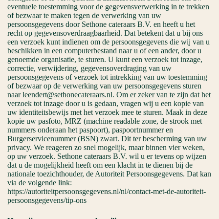
eventuele toestemming voor de gegevensverwerking in te trekken
of bezwaar te maken tegen de verwerking van uw
persoonsgegevens door Sethone cateraars B.V. en heeft u het
recht op gegevensoverdraagbaarheid. Dat betekent dat u bij ons
een verzoek kunt indienen om de persoonsgegevens die wij van u
beschikken in een computerbestand naar u of een ander, door u
genoemde organisatie, te sturen. U kunt een verzoek tot inzage,
correctie, verwijdering, gegevensoverdraging van uw
persoonsgegevens of verzoek tot intrekking van uw toestemming
of bezwaar op de verwerking van uw persoonsgegevens sturen
naar leendert@sethonecateraars.nl. Om er zeker van te zijn dat het
verzoek tot inzage door u is gedaan, vragen wij u een kopie van
uw identiteitsbewijs met het verzoek mee te sturen. Maak in deze
kopie uw pasfoto, MRZ (machine readable zone, de strook met
nummers onderaan het paspoort), paspoortnummer en
Burgerservicenummer (BSN) zwart. Dit ter bescherming van uw
privacy. We reageren zo snel mogelijk, maar binnen vier weken,
op uw verzoek. Sethone cateraars B.V. wil u er tevens op wijzen
dat u de mogelijkheid heeft om een klacht in te dienen bij de
nationale toezichthouder, de Autoriteit Persoonsgegevens. Dat kan
via de volgende link:
https://autoriteitpersoonsgegevens.nl/nl/contact-met-de-autoriteit-
persoonsgegevens/tip-ons