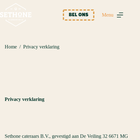
Ga
naar
de
Menu
BEL ONS
inhoud
Home
/
Privacy verklaring
Privacy verklaring
Sethone cateraars B.V., gevestigd aan De Veiling 32 6671 MG