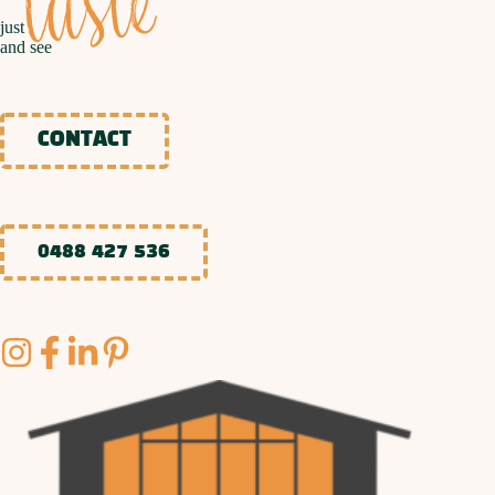
taste
just
and see
CONTACT
0488 427 536