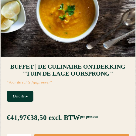
BUFFET | DE CULINAIRE ONTDEKKING
"TUIN DE LAGE OORSPRONG"
"Voor de échte fijnproever"
Details
▸
€41,97
€38,50
excl. BTW
per persoon