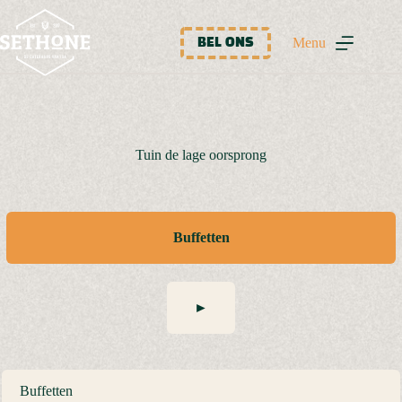
Ga
naar
de
Menu
BEL ONS
inhoud
Tuin de lage oorsprong
Buffetten
►
Buffetten