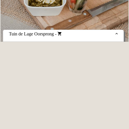
Tuin de Lage Oorsprong
-
BUFFET | GARNITUREN OP TAFEL
Gasten lopen langs het buffet voor heerlijke gerechten en naar keuze
staan er garnituren op tafel
Voeg toe