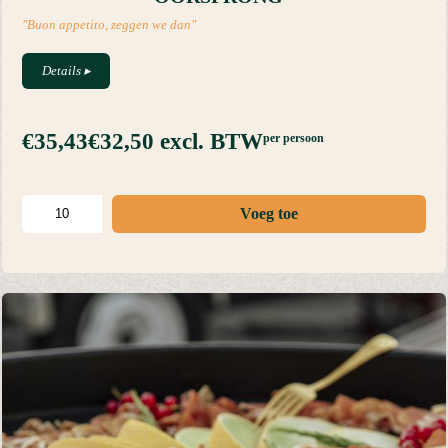
"Buon appetito, zeggen we dan"
Details
▸
€35,43
€32,50
excl. BTW
per persoon
Voeg toe