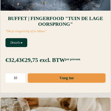
BUFFET | FINGERFOOD "TUIN DE LAGE
OORSPRONG"
"Om je vingers bij af te likken"
Details
▸
€32,43
€29,75
excl. BTW
per persoon
Voeg toe