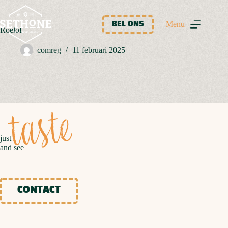
Ga
naar
de
Menu
BEL ONS
Roelof
inhoud
comreg
11 februari 2025
taste
just
and see
CONTACT