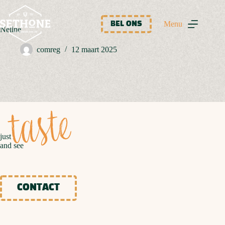
Ga
naar
de
Menu
BEL ONS
Neline
inhoud
comreg
12 maart 2025
taste
just
and see
CONTACT