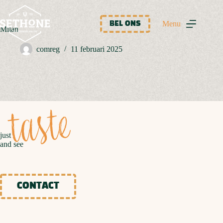
Ga
naar
de
Menu
BEL ONS
Milan
inhoud
comreg
11 februari 2025
taste
just
and see
CONTACT