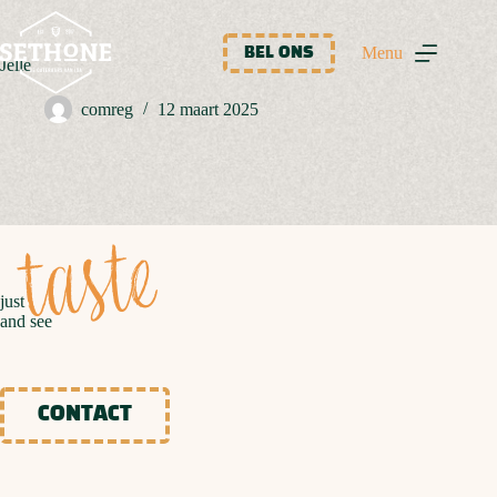
Ga
naar
de
Menu
BEL ONS
Jelle
inhoud
comreg
12 maart 2025
taste
just
and see
CONTACT