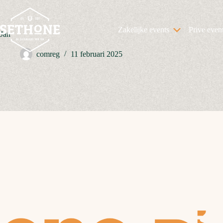
Ga
naar
de
Zakelijke events
Prive even
inhoud
Jan
comreg
11 februari 2025