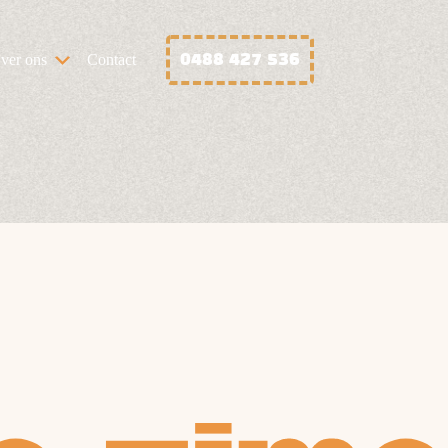
0488 427 536
ver ons
Contact