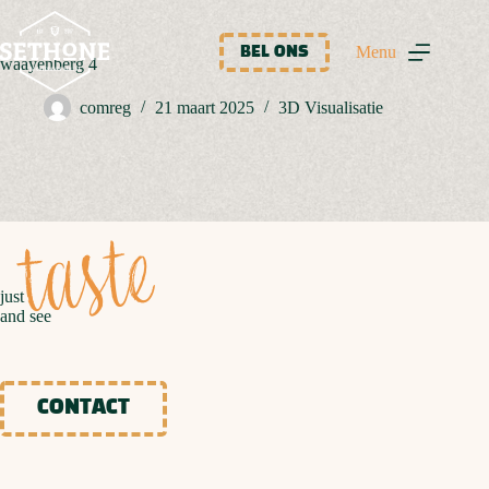
Ga
naar
de
Menu
BEL ONS
waayenberg 4
inhoud
comreg
21 maart 2025
3D Visualisatie
taste
just
and see
CONTACT