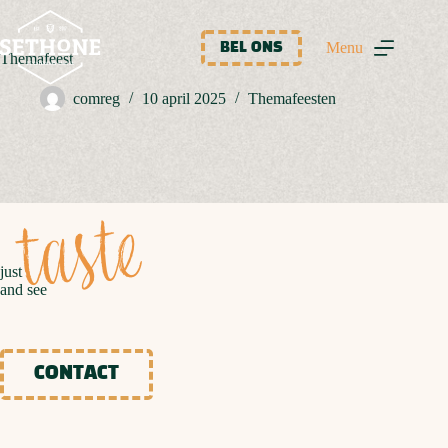
Ga
naar
de
Menu
BEL ONS
Themafeest
inhoud
comreg
10 april 2025
Themafeesten
taste
just
and see
CONTACT