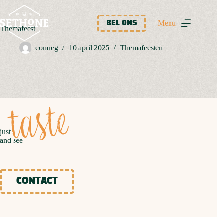
Ga
naar
de
Menu
BEL ONS
Themafeest
inhoud
comreg
10 april 2025
Themafeesten
taste
just
and see
CONTACT