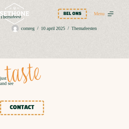
Ga
naar
de
Menu
BEL ONS
Themafeest
inhoud
comreg
10 april 2025
Themafeesten
taste
just
and see
CONTACT