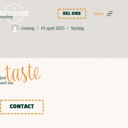
Ga
naar
de
Menu
BEL ONS
Styling
inhoud
comreg
10 april 2025
Styling
taste
just
and see
CONTACT