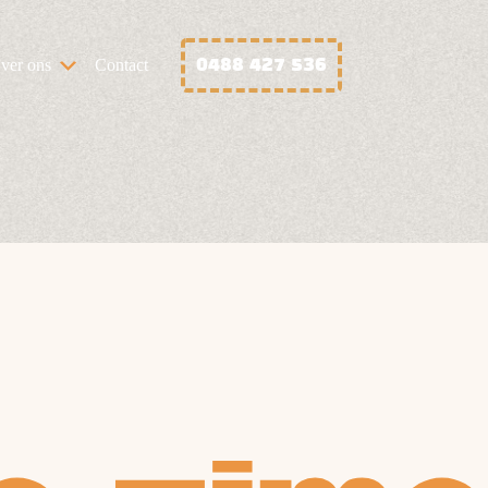
0488 427 536
ver ons
Contact