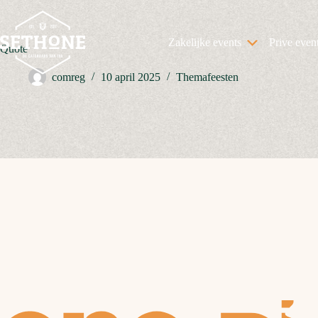
Ga
naar
de
Zakelijke events
Prive even
inhoud
Quote
comreg
10 april 2025
Themafeesten