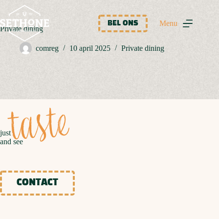
Ga
naar
de
Menu
BEL ONS
Private dining
inhoud
comreg
10 april 2025
Private dining
taste
just
and see
CONTACT