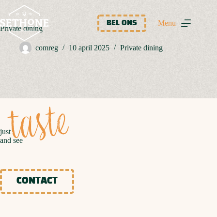
Ga
naar
de
Menu
BEL ONS
Private dining
inhoud
comreg
10 april 2025
Private dining
taste
just
and see
CONTACT