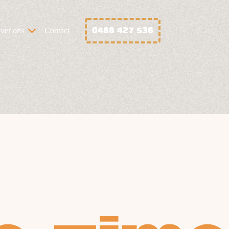
0488 427 536
ver ons
Contact