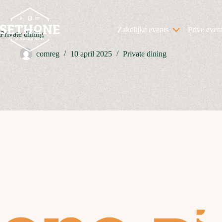
Ga
naar
de
Zakelijke events
Prive even
inhoud
Private dining
comreg
10 april 2025
Private dining