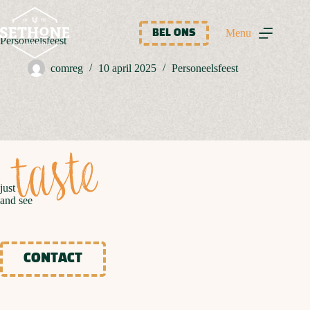
Ga
naar
de
Menu
BEL ONS
Personeelsfeest
inhoud
comreg
10 april 2025
Personeelsfeest
taste
just
and see
CONTACT