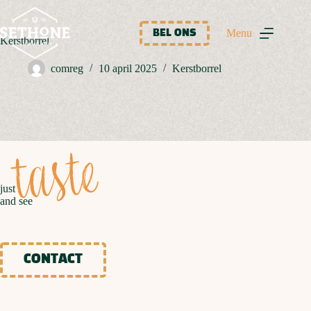
Ga
naar
de
Menu
BEL ONS
Kerstborrel
inhoud
comreg
10 april 2025
Kerstborrel
taste
just
and see
CONTACT