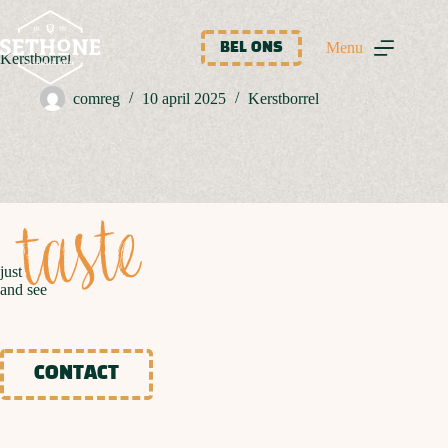
Ga
naar
de
Menu
BEL ONS
Kerstborrel
inhoud
comreg
10 april 2025
Kerstborrel
taste
just
and see
CONTACT