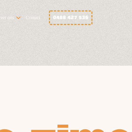
0488 427 536
ver ons
Contact