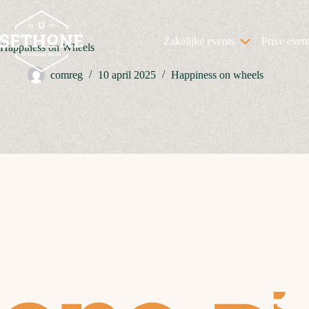
Ga
naar
de
Zakelijke events
Prive even
inhoud
Happiness on Wheels
comreg
10 april 2025
Happiness on wheels