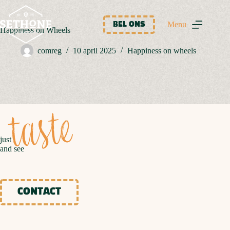
Ga
naar
de
Menu
BEL ONS
Happiness on Wheels
inhoud
comreg
10 april 2025
Happiness on wheels
taste
just
and see
CONTACT