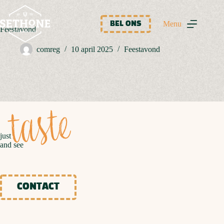
Ga
naar
de
Menu
BEL ONS
Feestavond
inhoud
comreg
10 april 2025
Feestavond
taste
just
and see
CONTACT