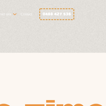
0488 427 536
ver ons
Contact