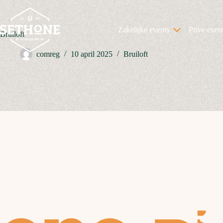
Ga
naar
de
Zakelijke events
Prive even
inhoud
Bruiloft
comreg
10 april 2025
Bruiloft