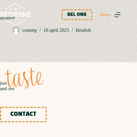
Ga
naar
de
Menu
BEL ONS
Bruiloft
inhoud
comreg
10 april 2025
Bruiloft
taste
just
and see
CONTACT