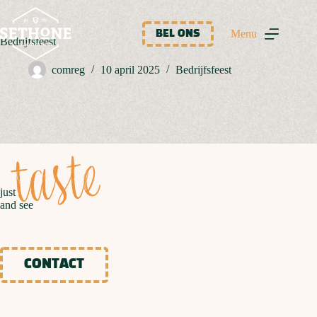
Ga
naar
de
Menu
BEL ONS
Bedrijfsfeest
inhoud
comreg
10 april 2025
Bedrijfsfeest
taste
just
and see
CONTACT