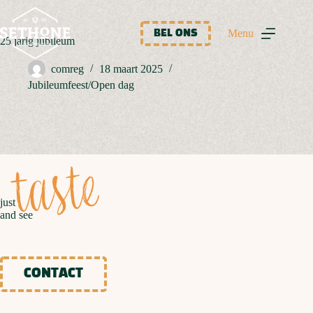
Ga
naar
de
Menu
BEL ONS
25 jarig jubileum
inhoud
comreg
18 maart 2025
Jubileumfeest/Open dag
taste
just
and see
CONTACT