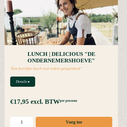
LUNCH | DELICIOUS "DE
ONDERNEMERSHOEVE"
"Een heerlijke lunch voor iedere gelegenheid"
Details
▸
€17,95
excl. BTW
per persoon
Voeg toe