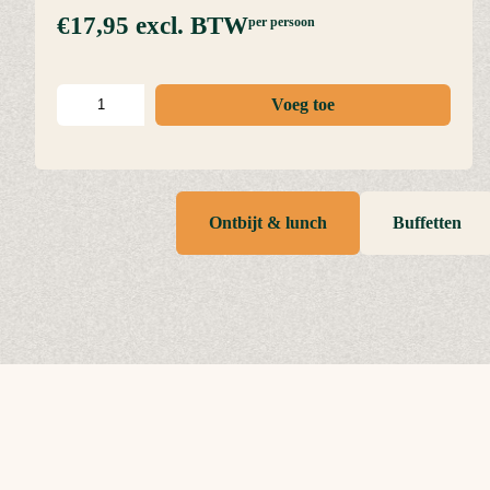
€17,95
excl. BTW
per persoon
Voeg toe
Ontbijt & lunch
Buffetten