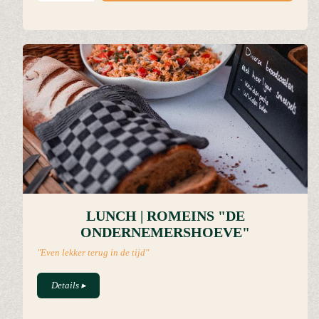
LUNCH | ROMEINS "DE
ONDERNEMERSHOEVE"
"Even lekker terug in de tijd"
Details
▸