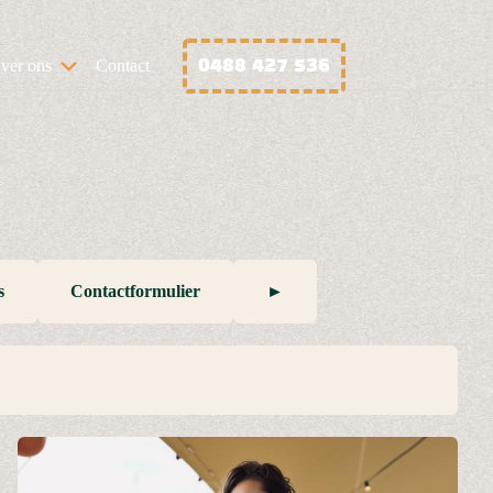
0488 427 536
ver ons
Contact
s
Contactformulier
►