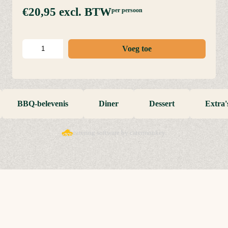
€20,95
excl. BTW
per persoon
Voeg toe
BBQ-belevenis
Diner
Dessert
Extra'
catering software by catermonkey.