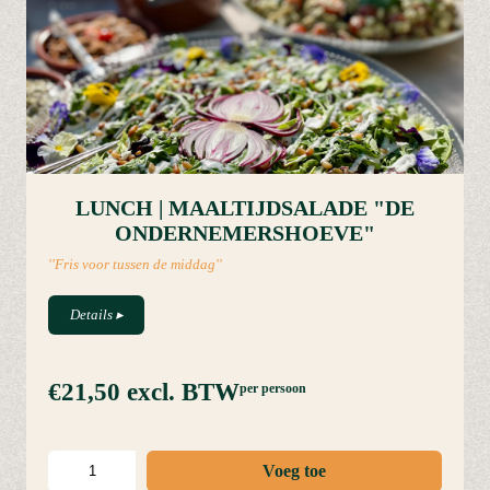
LUNCH | MAALTIJDSALADE "DE
ONDERNEMERSHOEVE"
''Fris voor tussen de middag''
Details
▸
€21,50
excl. BTW
per persoon
Voeg toe