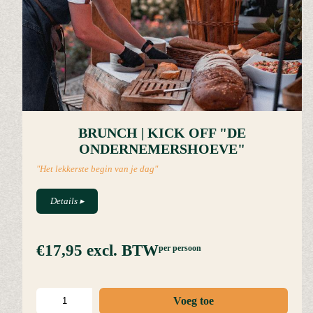
BRUNCH | KICK OFF "DE
ONDERNEMERSHOEVE"
"Het lekkerste begin van je dag"
Details
▸
€17,95
excl. BTW
per persoon
Voeg toe