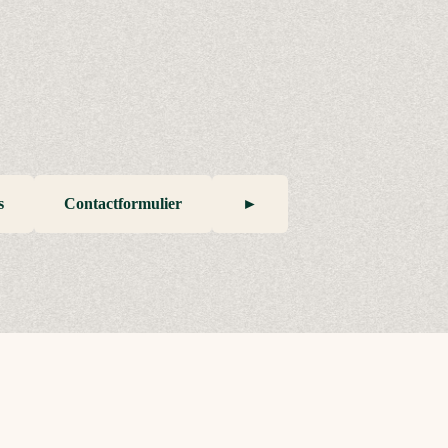
s
Contactformulier
►