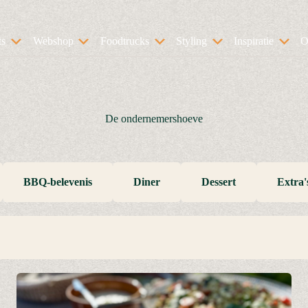
ts
Webshop
Foodtrucks
Styling
Inspiratie
O
De ondernemershoeve
BBQ-belevenis
Diner
Dessert
Extra'