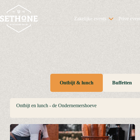
Ga
naar
de
Zakelijke events
Prive even
inhoud
Ontbijt & lunch
Buffetten
Ontbijt en lunch - de Ondernemershoeve