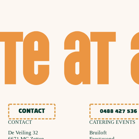
CONTACT
0488 427 536
CONTACT
CATERING EVENTS
De Veiling 32
Bruiloft
6671 MG Zetten
Feestavond